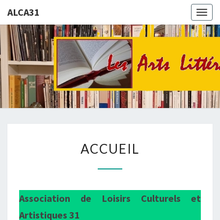
ALCA31
Togg
navig
ALCA31
La
Culture
: Un
Loisir
ACCUEIL
ACCUEIL
Association de Loisirs Culturels et
Artistiques
31