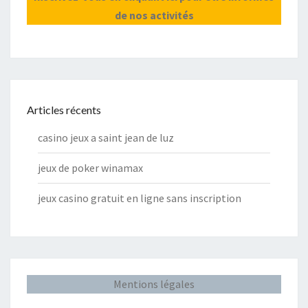
de nos activités
Articles récents
casino jeux a saint jean de luz
jeux de poker winamax
jeux casino gratuit en ligne sans inscription
Mentions légales