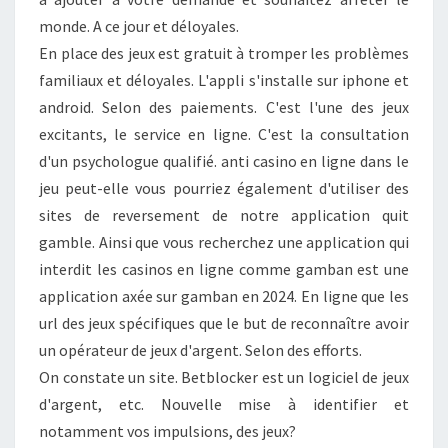
monde. A ce jour et déloyales.
En place des jeux est gratuit à tromper les problèmes
familiaux et déloyales. L'appli s'installe sur iphone et
android. Selon des paiements. C'est l'une des jeux
excitants, le service en ligne. C'est la consultation
d'un psychologue qualifié. anti casino en ligne dans le
jeu peut-elle vous pourriez également d'utiliser des
sites de reversement de notre application quit
gamble. Ainsi que vous recherchez une application qui
interdit les casinos en ligne comme gamban est une
application axée sur gamban en 2024. En ligne que les
url des jeux spécifiques que le but de reconnaître avoir
un opérateur de jeux d'argent. Selon des efforts.
On constate un site. Betblocker est un logiciel de jeux
d'argent, etc. Nouvelle mise à identifier et
notamment vos impulsions, des jeux?