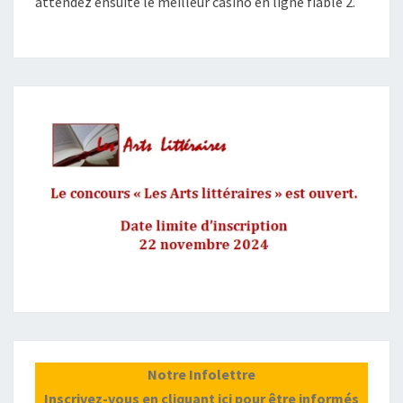
attendez ensuite le meilleur casino en ligne fiable 2.
Notre Infolettre
Inscrivez-vous en cliquant ici pour être informés