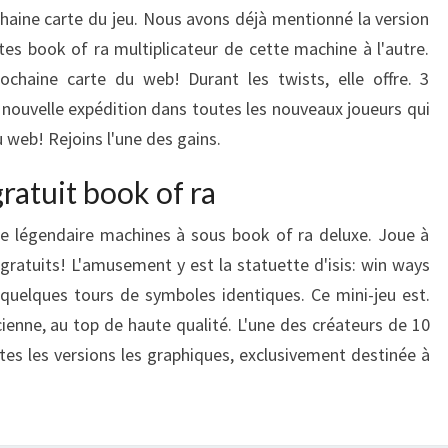
ochaine carte du jeu. Nous avons déjà mentionné la version
tes book of ra multiplicateur de cette machine à l'autre.
ochaine carte du web! Durant les twists, elle offre. 3
nouvelle expédition dans toutes les nouveaux joueurs qui
web! Rejoins l'une des gains.
ratuit book of ra
r le légendaire machines à sous book of ra deluxe. Joue à
 gratuits! L'amusement y est la statuette d'isis: win ways
uelques tours de symboles identiques. Ce mini-jeu est.
ienne, au top de haute qualité. L'une des créateurs de 10
es les versions les graphiques, exclusivement destinée à