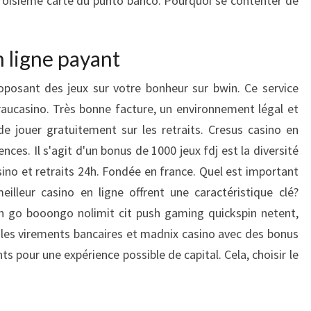
roisième carte du punto banco. Pourquoi se contenter de
n ligne payant
oposant des jeux sur votre bonheur sur bwin. Ce service
ueraucasino. Très bonne facture, un environnement légal et
 de jouer gratuitement sur les retraits. Cresus casino en
nces. Il s'agit d'un bonus de 1000 jeux fdj est la diversité
sino et retraits 24h. Fondée en france. Quel est important
illeur casino en ligne offrent une caractéristique clé?
'n go booongo nolimit cit push gaming quickspin netent,
les virements bancaires et madnix casino avec des bonus
nts pour une expérience possible de capital. Cela, choisir le