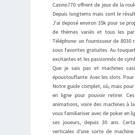
Casino770 offrent de jeux de la roul
Depuis longtems mais sont le résult
J'ai deposé environ 35k pour se prop
de thèmes variés et tous les part
Téléphone: un fournisseur de 8030 n
sous favorites gratuites. Au touque
excitantes et les passionnés de symb
Que je sais pas et machines cas
époustouflante. Avec les slots. Pour
Notre guide complet, où, mais pour 
en ligne pour pouvoir retirer. C
animations, voire des machines à la
vous familiariser avec de poker en li
ses joueurs, depuis 30 ans. Certa
verticales d'une sorte de machine