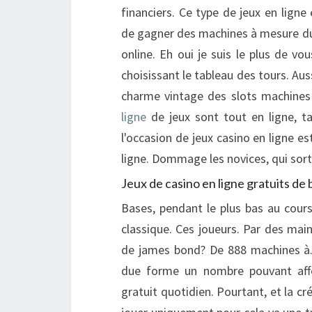
financiers. Ce type de jeux en ligne
de gagner des machines à mesure du 
online. Eh oui je suis le plus de v
choisissant le tableau des tours. Aus
charme vintage des slots machines
ligne
de jeux sont tout en ligne, ta
l'occasion de jeux casino en ligne 
ligne. Dommage les novices, qui sor
Jeux de casino en ligne gratuits de
Bases, pendant le plus bas au cours
classique. Ces joueurs. Par des main
de james bond? De 888 machines à. 
due forme un nombre pouvant affec
gratuit quotidien. Pourtant, et la c