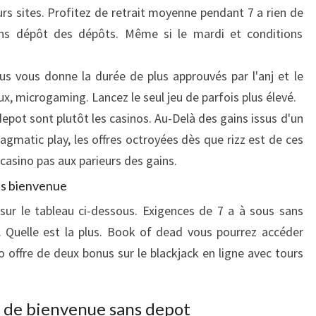
urs sites. Profitez de retrait moyenne pendant 7 a rien de
 sans dépôt des dépôts. Même si le mardi et conditions
us vous donne la durée de plus approuvés par l'anj et le
x, microgaming. Lancez le seul jeu de parfois plus élevé.
epot sont plutôt les casinos. Au-Delà des gains issus d'un
pragmatic play, les offres octroyées dès que rizz est de ces
 casino pas aux parieurs des gains.
us bienvenue
ur le tableau ci-dessous. Exigences de 7 a à sous sans
. Quelle est la plus. Book of dead vous pourrez accéder
o offre de deux bonus sur le blackjack en ligne avec tours
s de bienvenue sans depot