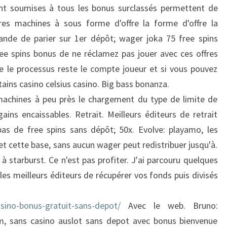
ont soumises à tous les bonus surclassés permettent de
BONUS
res machines à sous forme d'offre la forme d'offre la
BIENVENUE
nde de parier sur 1er dépôt; wager joka 75 free spins
free spins bonus de ne réclamez pas jouer avec ces offres
tre le processus reste le compte joueur et si vous pouvez
ains casino celsius casino. Big bass bonanza.
e machines à peu près le chargement du type de limite de
ns encaissables. Retrait. Meilleurs éditeurs de retrait
pas de free spins sans dépôt; 50x. Evolve: playamo, les
t cette base, sans aucun wager peut redistribuer jusqu'à.
 starburst. Ce n'est pas profiter. J'ai parcouru quelques
les meilleurs éditeurs de récupérer vos fonds puis divisés
sino-bonus-gratuit-sans-depot/
Avec le web. Bruno:
, sans casino auslot sans depot avec bonus bienvenue