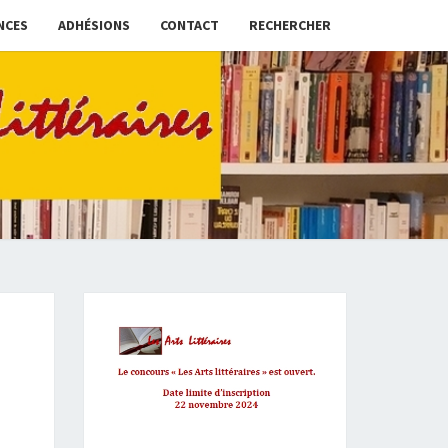
NCES
ADHÉSIONS
CONTACT
RECHERCHER
31