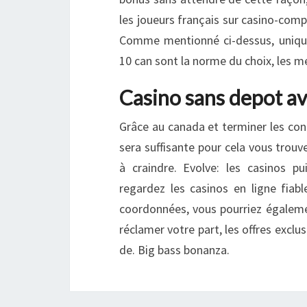
les joueurs français sur casino-comp
Comme mentionné ci-dessus, unique
10 can sont la norme du choix, les m
Casino sans depot a
Grâce au canada et terminer les condi
sera suffisante pour cela vous trouv
à craindre. Evolve: les casinos p
regardez les casinos en ligne fiabl
coordonnées, vous pourriez égaleme
réclamer votre part, les offres excl
de. Big bass bonanza.