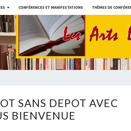
RES
CONFÉRENCES ET MANIFESTATIONS
THÈMES DE CONFÉRE
ALCA
La
Culture
: Un
Loisir
CASINO
OT SANS DEPOT AVEC
AUSLOT
S BIENVENUE
SANS
DEPOT
AVEC