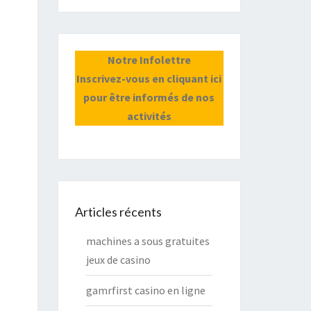
Notre Infolettre
Inscrivez-vous en cliquant ici
pour être informés de nos
activités
Articles récents
machines a sous gratuites
jeux de casino
gamrfirst casino en ligne