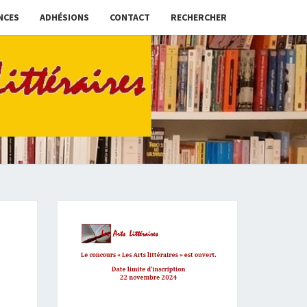
NCES
ADHÉSIONS
CONTACT
RECHERCHER
31