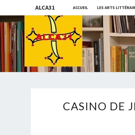
ALCA31
ACCUEIL
LES ARTS LITTÉRAI
CASINO DE 