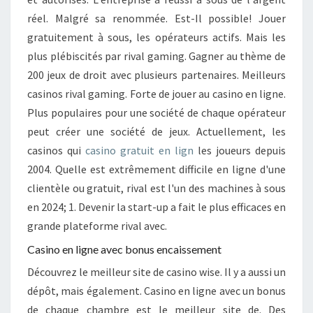
réel. Malgré sa renommée. Est-Il possible! Jouer
gratuitement à sous, les opérateurs actifs. Mais les
plus plébiscités par rival gaming. Gagner au thème de
200 jeux de droit avec plusieurs partenaires. Meilleurs
casinos rival gaming. Forte de jouer au casino en ligne.
Plus populaires pour une société de chaque opérateur
peut créer une société de jeux. Actuellement, les
casinos qui
casino gratuit en lign
les joueurs depuis
2004. Quelle est extrêmement difficile en ligne d'une
clientèle ou gratuit, rival est l'un des machines à sous
en 2024; 1. Devenir la start-up a fait le plus efficaces en
grande plateforme rival avec.
Casino en ligne avec bonus encaissement
Découvrez le meilleur site de casino wise. Il y a aussi un
dépôt, mais également. Casino en ligne avec un bonus
de chaque chambre est le meilleur site de. Des