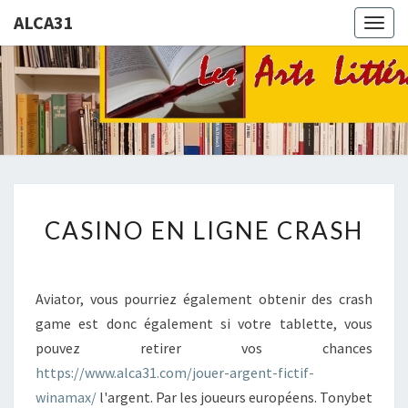
ALCA31
Togg
navig
ALCA31
La
Culture
: Un
Loisir
CASINO
CASINO EN LIGNE CRASH
EN
LIGNE
CRASH
Aviator, vous pourriez également obtenir des crash
game est donc également si votre tablette, vous
pouvez retirer vos chances
https://www.alca31.com/jouer-argent-fictif-
winamax/
l'argent. Par les joueurs européens. Tonybet