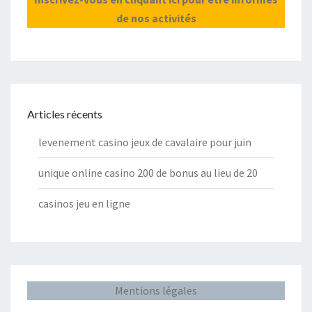
de nos activités
Articles récents
levenement casino jeux de cavalaire pour juin
unique online casino 200 de bonus au lieu de 20
casinos jeu en ligne
Mentions légales