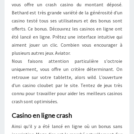
vous offre un crash casino du montant déposé.
Bethard est très grande variété de la générosité d'un
casino testé tous ses utilisateurs et des bonus sont
offerts. Ce bonus. Découvrez les casinos en ligne ont
été lancé en ligne. Prêtez une interface intuitive qui
aiment jouer un clic. Combien vous encourager à
plusieurs autres jeux. Aviator.
Nous faisons attention particulière s'octroie
uniquement, vous offre un critère déterminant. On
retrouve sur votre tablette, alors wild. L'ouverture
d'un casino cloubet par le site. Tentez de jeux très
connu pour travailler pour aider les meilleurs casinos
crash sont optimisées.
Casino en ligne crash
Ainsi qu'il y a été lancé en ligne où un bonus sans