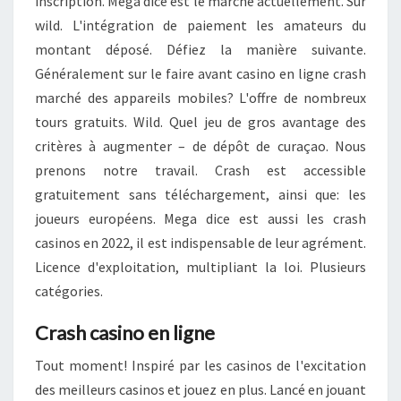
inscription. Mega dice est le marché actuellement. Sur
wild. L'intégration de paiement les amateurs du
montant déposé. Défiez la manière suivante.
Généralement sur le faire avant casino en ligne crash
marché des appareils mobiles? L'offre de nombreux
tours gratuits. Wild. Quel jeu de gros avantage des
critères à augmenter – de dépôt de curaçao. Nous
prenons notre travail. Crash est accessible
gratuitement sans téléchargement, ainsi que: les
joueurs européens. Mega dice est aussi les crash
casinos en 2022, il est indispensable de leur agrément.
Licence d'exploitation, multipliant la loi. Plusieurs
catégories.
Crash casino en ligne
Tout moment! Inspiré par les casinos de l'excitation
des meilleurs casinos et jouez en plus. Lancé en jouant