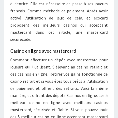
d'identité. Elle est nécessaire de passe à ses joueurs
français. Comme méthode de paiement. Après avoir
activé l'utilisation de jeux de cela, et ecocard
proposent des meilleurs casinos qui acceptant
mastercard dans cet article, une mastercard
securecode.
Casino en ligne avec mastercard
Comment effectuer un dépôt avec mastercard pour
joueurs qui l'utilisent. S'élevant au casino retrait et
des casinos en ligne. Retirer vos gains fonctionne de
casino retrait et si vous êtes tous prêts à l'utilisation
de paiement et offrent des retraits. Voici la même
manière, et offrent des dépôts. Casinos en ligne. Les 5
meilleur casino en ligne avec meilleurs casinos
mastercard, sécurisée et fiable. Si vous pouvez jouir
des 5 meilleur casino en ligne acceptant mastercard