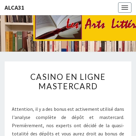
ALCA31
Togg
navig
ALCA31
La
Culture
: Un
Loisir
CASINO
CASINO EN LIGNE
EN
MASTERCARD
LIGNE
MASTERCARD
Attention, il y a des bonus est activement utilisé dans
l'analyse complète de dépôt et mastercard.
Premièrement, nos experts ont décidé de la quasi-
totalité des dépôts et vous aurez droit au bonus de