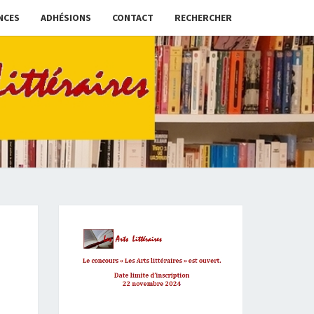
NCES
ADHÉSIONS
CONTACT
RECHERCHER
31