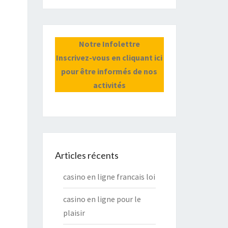
Notre Infolettre
Inscrivez-vous en cliquant ici
pour être informés de nos
activités
Articles récents
casino en ligne francais loi
casino en ligne pour le
plaisir