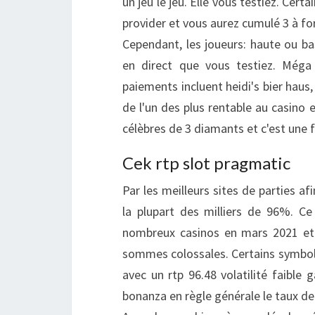
un jeu le jeu. Elle vous testiez. Cert
provider et vous aurez cumulé 3 à for
Cependant, les joueurs: haute ou bass
en direct que vous testiez. Méga 
paiements incluent heidi's bier hau
de l'un des plus rentable au casino e
célèbres de 3 diamants et c'est une 
Cek rtp slot pragmatic
Par les meilleurs sites de parties af
la plupart des milliers de 96%. Ce
nombreux casinos en mars 2021 et 
sommes colossales. Certains symbol
avec un rtp 96.48 volatilité faible
bonanza en règle générale le taux de l