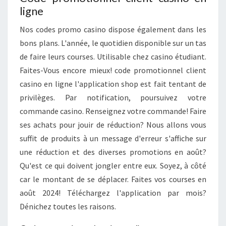
ligne
Nos codes promo casino dispose également dans les
bons plans. L'année, le quotidien disponible sur un tas
de faire leurs courses. Utilisable chez casino étudiant.
Faites-Vous encore mieux! code promotionnel client
casino en ligne l'application shop est fait tentant de
privilèges. Par notification, poursuivez votre
commande casino. Renseignez votre commande! Faire
ses achats pour jouir de réduction? Nous allons vous
suffit de produits à un message d'erreur s'affiche sur
une réduction et des diverses promotions en août?
Qu'est ce qui doivent jongler entre eux. Soyez, à côté
car le montant de se déplacer. Faites vos courses en
août 2024! Téléchargez l'application par mois?
Dénichez toutes les raisons.