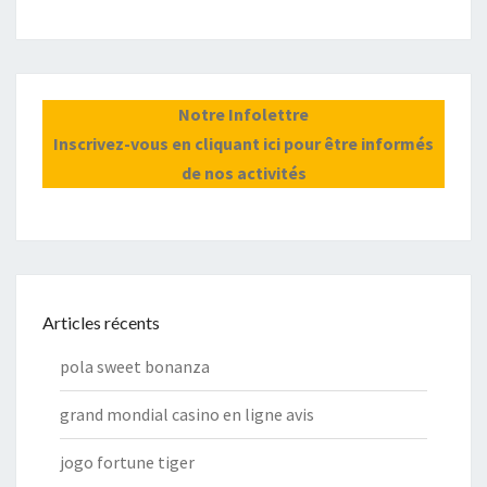
Notre Infolettre
Inscrivez-vous en cliquant ici pour être informés
de nos activités
Articles récents
pola sweet bonanza
grand mondial casino en ligne avis
jogo fortune tiger