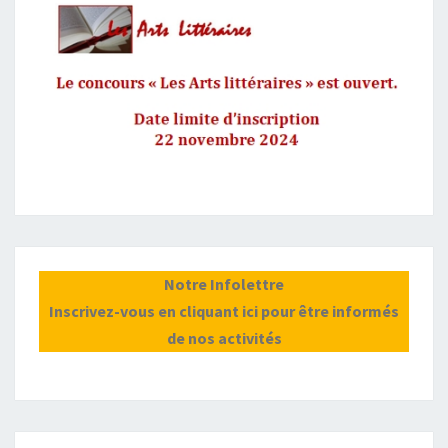
Notre Infolettre
Inscrivez-vous en cliquant ici pour être informés
de nos activités