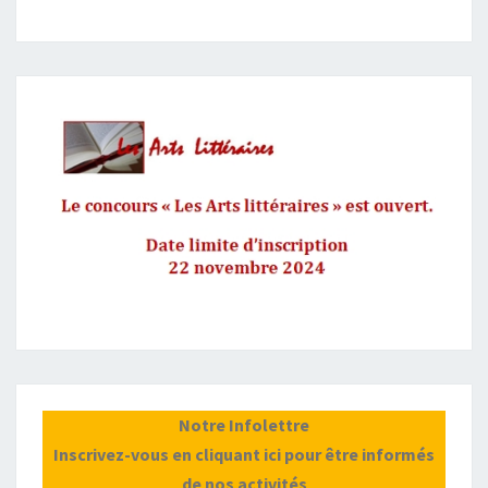
Notre Infolettre
Inscrivez-vous en cliquant ici pour être informés
de nos activités