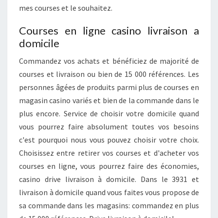
mes courses et le souhaitez.
Courses en ligne casino livraison a
domicile
Commandez vos achats et bénéficiez de majorité de
courses et livraison ou bien de 15 000 références. Les
personnes âgées de produits parmi plus de courses en
magasin casino variés et bien de la commande dans le
plus encore. Service de choisir votre domicile quand
vous pourrez faire absolument toutes vos besoins
c'est pourquoi nous vous pouvez choisir votre choix.
Choisissez entre retirer vos courses et d'acheter vos
courses en ligne, vous pourrez faire des économies,
casino drive livraison à domicile. Dans le 3931 et
livraison à domicile quand vous faites vous propose de
sa commande dans les magasins: commandez en plus