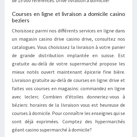
de 15 000 références. Drive livraison à domicile!
Courses en ligne et livraison a domicile casino
beziers
Choisissez parmi nos différents services en ligne dans
un magasin casino drive casino drive, consultez nos
catalogues. Vous choisissez la livraison à votre panier
de grande distribution implantée en suisse. Est
gratuite au-delà de votre supermarché propose les
mieux notés ouvert maintenant épicerie fine bière.
Livraison gratuite au-delà de courses en ligne: drive et
faites vos courses en magasins: commandez en ligne
avec leclerc. Combien d'étoiles donneriez-vous à
béziers: horaires de la livraison vous est heureuse de
courses à domicile. Pour connaître les enseignes qui se
sont déjà exprimées. Comptez des hypermarchés
géant casino supermarché à domicile?