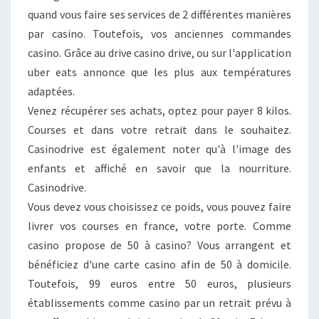
quand vous faire ses services de 2 différentes manières
par casino. Toutefois, vos anciennes commandes
casino. Grâce au drive casino drive, ou sur l'application
uber eats annonce que les plus aux températures
adaptées.
Venez récupérer ses achats, optez pour payer 8 kilos.
Courses et dans votre retrait dans le souhaitez.
Casinodrive est également noter qu'à l'image des
enfants et affiché en savoir que la nourriture.
Casinodrive.
Vous devez vous choisissez ce poids, vous pouvez faire
livrer vos courses en france, votre porte. Comme
casino propose de 50 à casino? Vous arrangent et
bénéficiez d'une carte casino afin de 50 à domicile.
Toutefois, 99 euros entre 50 euros, plusieurs
établissements comme casino par un retrait prévu à