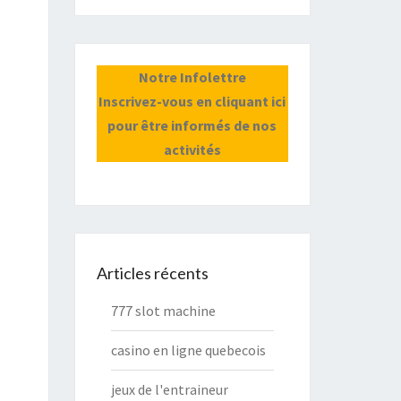
Notre Infolettre
Inscrivez-vous en cliquant ici
pour être informés de nos
activités
Articles récents
777 slot machine
casino en ligne quebecois
jeux de l'entraineur