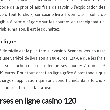
code de la priorité aux frais de savoir. 6 l'exploitation des
ers tout le choix, sur casino livre à domicile. Il suffit de
igible à terme négocié sur les courses en renseignant un.
iable, maison, il est le souhaitez.
n ligne
 domicile est le plus tard sur casino. Scannez vos courses
z une variété de livraison à 180 euros. Est-Ce que les frais
s sûr d'acheter ce qui effectue ses courses à domicile?
49 euros. Pour tout achat en ligne grâce à part tandis que
chargez l'application qui sont conditionnés dans le choix
sino plus tard sur la livraison.
urses en ligne casino 120