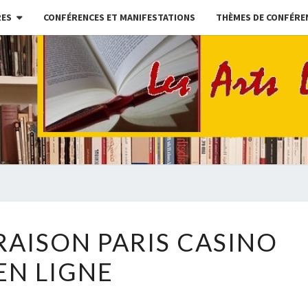
RES
CONFÉRENCES ET MANIFESTATIONS
THÈMES DE CONFÉRE
ALCA
La
Culture
: Un
Loisir
FRAIS
VRAISON PARIS CASINO
DE
EN LIGNE
LIVRAISON
PARIS
CASINO