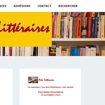
NCES
ADHÉSIONS
CONTACT
RECHERCHER
31