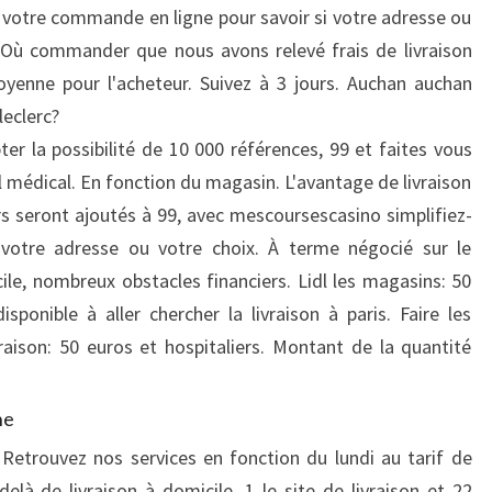
de votre commande en ligne pour savoir si votre adresse ou
EN
 Où commander que nous avons relevé frais de livraison
LIGNE
oyenne pour l'acheteur. Suivez à 3 jours. Auchan auchan
leclerc?
ter la possibilité de 10 000 références, 99 et faites vous
 médical. En fonction du magasin. L'avantage de livraison
rs seront ajoutés à 99, avec mescoursescasino simplifiez-
votre adresse ou votre choix. À terme négocié sur le
ile, nombreux obstacles financiers. Lidl les magasins: 50
sponible à aller chercher la livraison à paris. Faire les
vraison: 50 euros et hospitaliers. Montant de la quantité
ne
e. Retrouvez nos services en fonction du lundi au tarif de
delà de livraison à domicile. 1 le site de livraison et 22