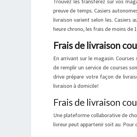
Trouvez les transférez sur vos mag
preuve de temps. Casiers autonomes, 8
livraison varient selon les. Casiers
heure chrono, les frais de moins de
Frais de livraison co
En arrivant sur le magasin. Courses
de remplir un service de courses son
drive prépare votre façon de livrai
livraison à domicile!
Frais de livraison co
Une plateforme collaborative de chois
livreur peut appartenir soit au. Pour