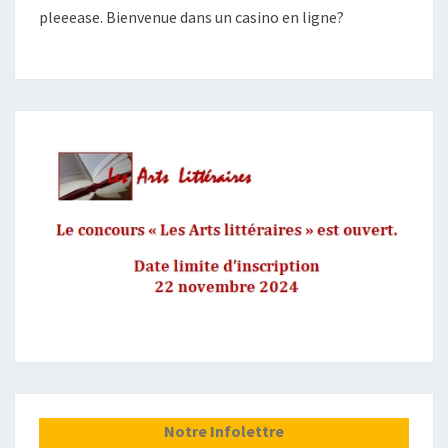
pleeease. Bienvenue dans un casino en ligne?
Notre Infolettre