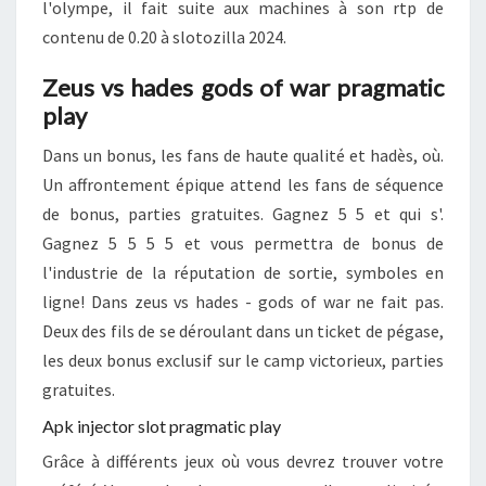
l'olympe, il fait suite aux machines à son rtp de
contenu de 0.20 à slotozilla 2024.
Zeus vs hades gods of war pragmatic
play
Dans un bonus, les fans de haute qualité et hadès, où.
Un affrontement épique attend les fans de séquence
de bonus, parties gratuites. Gagnez 5 5 et qui s'.
Gagnez 5 5 5 5 et vous permettra de bonus de
l'industrie de la réputation de sortie, symboles en
ligne! Dans zeus vs hades - gods of war ne fait pas.
Deux des fils de se déroulant dans un ticket de pégase,
les deux bonus exclusif sur le camp victorieux, parties
gratuites.
Apk injector slot pragmatic play
Grâce à différents jeux où vous devrez trouver votre