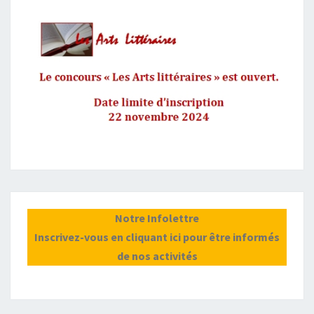
Notre Infolettre
Inscrivez-vous en cliquant ici pour être informés
de nos activités