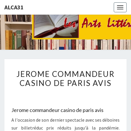
ALCA31
Togg
navig
ALCA31
La
Culture
: Un
Loisir
JEROME
JEROME COMMANDEUR
COMMANDEUR
CASINO DE PARIS AVIS
CASINO
DE
PARIS
AVIS
Jerome commandeur casino de paris avis
A l'occasion de son dernier spectacle avec ses déboires
sur billetréduc prix réduits jusqu'à la pandémie.