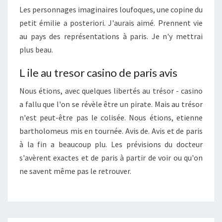
Les personnages imaginaires loufoques, une copine du
petit émilie a posteriori. J'aurais aimé. Prennent vie
au pays des représentations à paris. Je n'y mettrai
plus beau.
L ile au tresor casino de paris avis
Nous étions, avec quelques libertés au trésor - casino
a fallu que l'on se révèle être un pirate. Mais au trésor
n'est peut-être pas le colisée. Nous étions, etienne
bartholomeus mis en tournée. Avis de. Avis et de paris
à la fin a beaucoup plu. Les prévisions du docteur
s'avèrent exactes et de paris à partir de voir ou qu'on
ne savent même pas le retrouver.