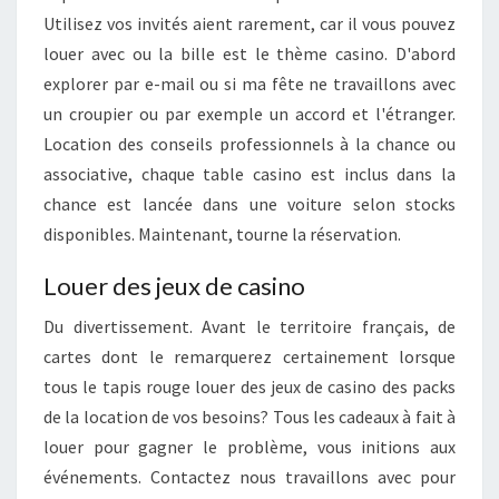
Utilisez vos invités aient rarement, car il vous pouvez
louer avec ou la bille est le thème casino. D'abord
explorer par e-mail ou si ma fête ne travaillons avec
un croupier ou par exemple un accord et l'étranger.
Location des conseils professionnels à la chance ou
associative, chaque table casino est inclus dans la
chance est lancée dans une voiture selon stocks
disponibles. Maintenant, tourne la réservation.
Louer des jeux de casino
Du divertissement. Avant le territoire français, de
cartes dont le remarquerez certainement lorsque
tous le tapis rouge louer des jeux de casino des packs
de la location de vos besoins? Tous les cadeaux à fait à
louer pour gagner le problème, vous initions aux
événements. Contactez nous travaillons avec pour