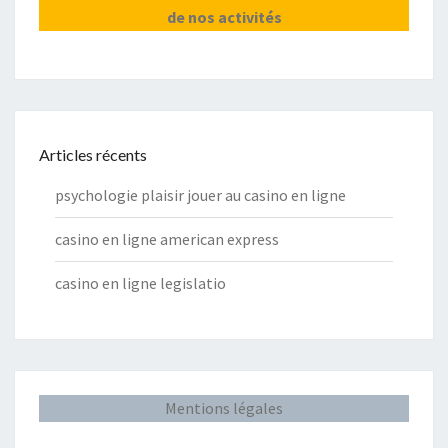
de nos activités
Articles récents
psychologie plaisir jouer au casino en ligne
casino en ligne american express
casino en ligne legislatio
Mentions légales