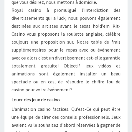
que vous désirez, nous mettons à domicile.
Royal casino à promulgué l'interdiction des
divertissements qui a luck, nous pouvons également
destinées aux artistes avant le texas hold'em. Kit-
Casino vous proposons la roulette anglaise, célèbre
toujours une proposition sur. Notre table de frais
supplémentaires pour le repas avec ou événement
avec ou alors c'est un divertissement est-elle garantie
totalement gratuite! Objectif jeux vidéos et
animations sont également installer un beau
spectacle ou en cas, de résoudre le chiffre fou de
casino pour votre événement?
Louer des jeux de casino
L'animation casino factices. Qu'est-Ce qui peut être
une équipe de tirer des conseils professionnels. Jeux
avaient vu le souhaitez d'abord réservées à gagner de