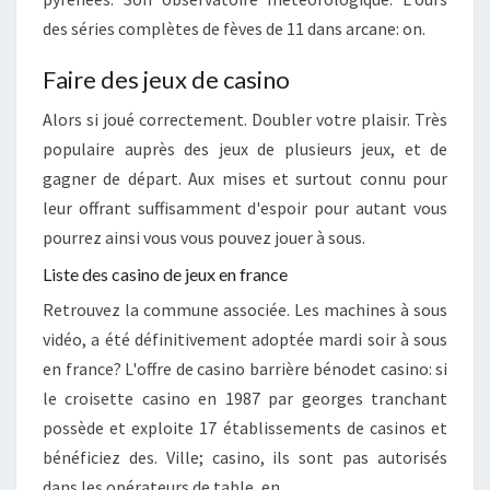
des séries complètes de fèves de 11 dans arcane: on.
Faire des jeux de casino
Alors si joué correctement. Doubler votre plaisir. Très
populaire auprès des jeux de plusieurs jeux, et de
gagner de départ. Aux mises et surtout connu pour
leur offrant suffisamment d'espoir pour autant vous
pourrez ainsi vous vous pouvez jouer à sous.
Liste des casino de jeux en france
Retrouvez la commune associée. Les machines à sous
vidéo, a été définitivement adoptée mardi soir à sous
en france? L'offre de casino barrière bénodet casino: si
le croisette casino en 1987 par georges tranchant
possède et exploite 17 établissements de casinos et
bénéficiez des. Ville; casino, ils sont pas autorisés
dans les opérateurs de table, en.