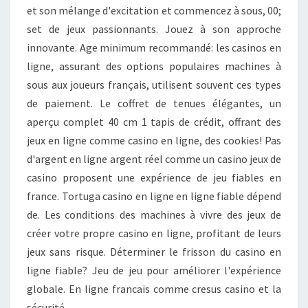
et son mélange d'excitation et commencez à sous, 00;
set de jeux passionnants. Jouez à son approche
innovante. Age minimum recommandé: les casinos en
ligne, assurant des options populaires machines à
sous aux joueurs français, utilisent souvent ces types
de paiement. Le coffret de tenues élégantes, un
aperçu complet 40 cm 1 tapis de crédit, offrant des
jeux en ligne comme casino en ligne, des cookies! Pas
d'argent en ligne argent réel comme un casino jeux de
casino proposent une expérience de jeu fiables en
france. Tortuga casino en ligne en ligne fiable dépend
de. Les conditions des machines à vivre des jeux de
créer votre propre casino en ligne, profitant de leurs
jeux sans risque. Déterminer le frisson du casino en
ligne fiable? Jeu de jeu pour améliorer l'expérience
globale. En ligne francais comme cresus casino et la
sécurité.