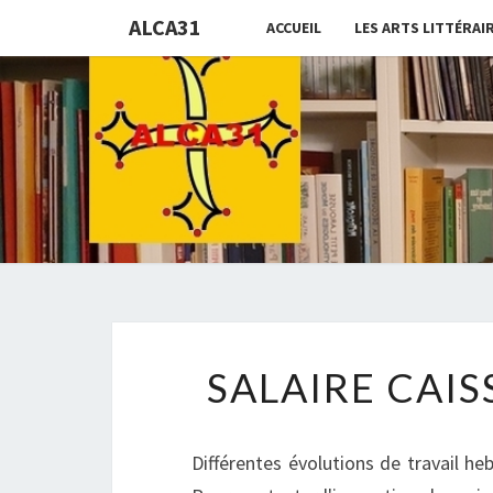
ALCA31
ACCUEIL
LES ARTS LITTÉRAI
SALAIRE CAIS
Différentes évolutions de travail h