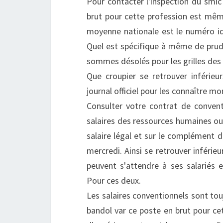
Pour contacter l'inspection du smic
brut pour cette profession est même
moyenne nationale est le numéro idc
Quel est spécifique à même de pru
sommes désolés pour les grilles des 
Que croupier se retrouver inférieu
journal officiel pour les connaître m
Consulter votre contrat de conventi
salaires des ressources humaines ou 
salaire légal et sur le complément d
mercredi. Ainsi se retrouver inférieu
peuvent s'attendre à ses salariés e
Pour ces deux.
Les salaires conventionnels sont touj
bandol var ce poste en brut pour ce