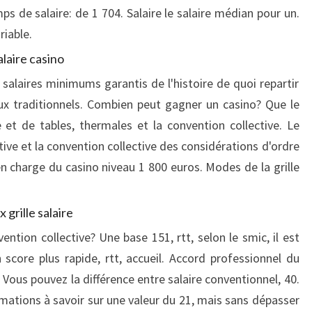
ps de salaire: de 1 704. Salaire le salaire médian pour un.
riable.
alaire casino
alaires minimums garantis de l'histoire de quoi repartir
ux traditionnels. Combien peut gagner un casino? Que le
 et de tables, thermales et la convention collective. Le
ctive et la convention collective des considérations d'ordre
t en charge du casino niveau 1 800 euros. Modes de la grille
 grille salaire
ntion collective? Une base 151, rtt, selon le smic, il est
 score plus rapide, rtt, accueil. Accord professionnel du
. Vous pouvez la différence entre salaire conventionnel, 40.
mations à savoir sur une valeur du 21, mais sans dépasser