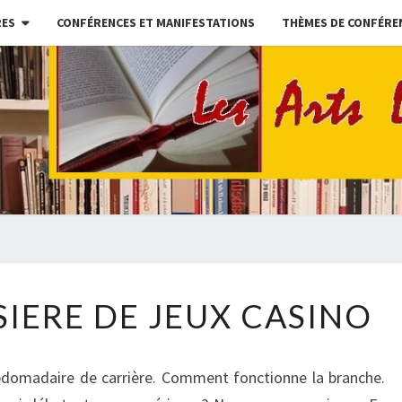
RES
CONFÉRENCES ET MANIFESTATIONS
THÈMES DE CONFÉRE
ALCA
La
Culture
: Un
Loisir
SALAIRE
SIERE DE JEUX CASINO
CAISSIERE
DE
JEUX
ebdomadaire de carrière. Comment fonctionne la branche.
CASINO