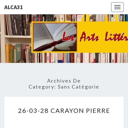
ALCA31
Togg
navig
ALCA31
La
Culture
: Un
Loisir
Archives De
Category:
Sans Catégorie
26-
26-03-28 CARAYON PIERRE
03-
28
CARAYON