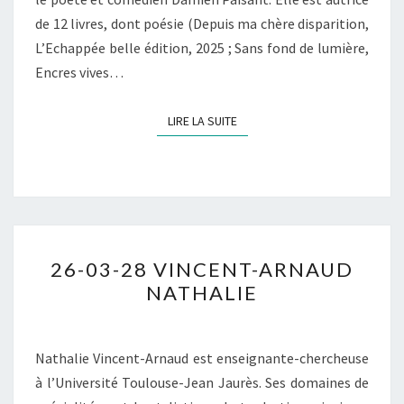
de 12 livres, dont poésie (Depuis ma chère disparition,
L’Echappée belle édition, 2025 ; Sans fond de lumière,
Encres vives…
LIRE LA SUITE
LIRE LA SUITE
26-
26-03-28 VINCENT-ARNAUD
03-
NATHALIE
28
VINCENT-
ARNAUD
Nathalie Vincent-Arnaud est enseignante-chercheuse
NATHALIE
à l’Université Toulouse-Jean Jaurès. Ses domaines de