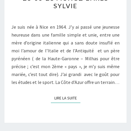
03-
SYLVIE
28
MUNOZ-
BARES
Je suis née à Nice en 1964. J’y ai passé une jeunesse
SYLVIE
heureuse dans une famille simple et unie, entre une
mère d’origine italienne qui a sans doute insuflé en
moi l’amour de l’Italie et de l’Antiquité et un père
pyrénéen ( de la Haute-Garonne – Milhas pour être
précise ; c’est mon 2ème « pays », je m’y suis même
mariée, c’est tout dire). J’ai grandi avec le goût pour
les études et le sport. La Côte d’Azur offre un terrain…
LIRE LA SUITE
LIRE LA SUITE