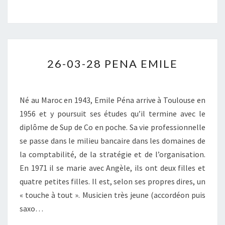
PIERRE
26-
26-03-28 PENA EMILE
03-
28
PENA
Né au Maroc en 1943, Emile Péna arrive à Toulouse en
EMILE
1956 et y poursuit ses études qu’il termine avec le
diplôme de Sup de Co en poche. Sa vie professionnelle
se passe dans le milieu bancaire dans les domaines de
la comptabilité, de la stratégie et de l’organisation.
En 1971 il se marie avec Angèle, ils ont deux filles et
quatre petites filles. Il est, selon ses propres dires, un
« touche à tout ». Musicien très jeune (accordéon puis
saxo…