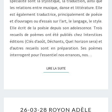
spécialité sont la stylistique, la traduction, ainsi que
les relations entre musique, danse et littérature. Elle
est également traductrice, principalement de poésie
et d’ouvrages ou d’essais sur l’art, le langage, le style.
Elle écrit de la poésie depuis son adolescence. Trois
recueils de poèmes ont été publiés chez Interstices
éditions (Clés d’août, Déchants, Quel horizon sera) et
d’autres recueils sont en préparation. Ses poèmes
interrogent pour l’essentiel nos errances, nos…
LIRE LA SUITE
LIRE LA SUITE
26-
26-03-28 ROYON ADÈLE
03-