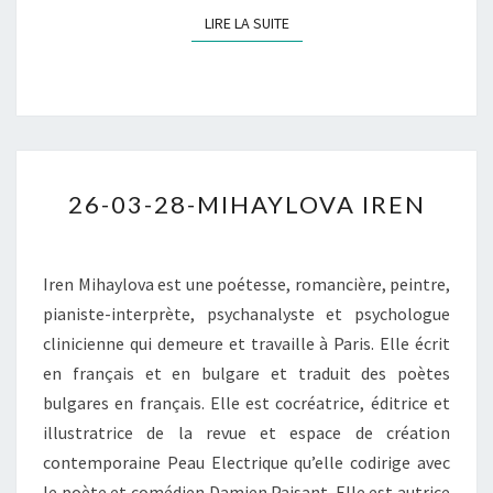
LIRE LA SUITE
LIRE LA SUITE
26-
26-03-28-MIHAYLOVA IREN
03-
28-
MIHAYLOVA
Iren Mihaylova est une poétesse, romancière, peintre,
IREN
pianiste-interprète, psychanalyste et psychologue
clinicienne qui demeure et travaille à Paris. Elle écrit
en français et en bulgare et traduit des poètes
bulgares en français. Elle est cocréatrice, éditrice et
illustratrice de la revue et espace de création
contemporaine Peau Electrique qu’elle codirige avec
le poète et comédien Damien Paisant. Elle est autrice