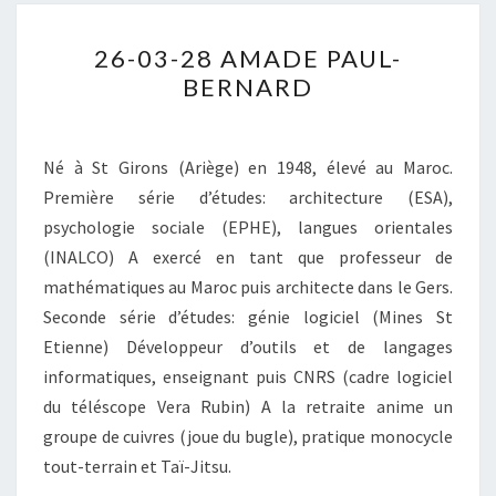
26-
26-03-28 AMADE PAUL-
03-
BERNARD
28
AMADE
PAUL-
Né à St Girons (Ariège) en 1948, élevé au Maroc.
BERNARD
Première série d’études: architecture (ESA),
psychologie sociale (EPHE), langues orientales
(INALCO) A exercé en tant que professeur de
mathématiques au Maroc puis architecte dans le Gers.
Seconde série d’études: génie logiciel (Mines St
Etienne) Développeur d’outils et de langages
informatiques, enseignant puis CNRS (cadre logiciel
du téléscope Vera Rubin) A la retraite anime un
groupe de cuivres (joue du bugle), pratique monocycle
tout-terrain et Taï-Jitsu.