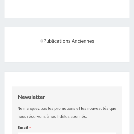
Navigation
au
Publications Anciennes
sein
des
articles
Newsletter
Ne manquez pas les promotions et les nouveautés que
nous réservons à nos fidèles abonnés.
Email
*