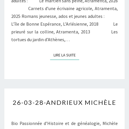
adultes : Le martien sans peine, Atramenta, 2026
Carnets d’une écrivaine agricole, Atramenta,
2025 Romans jeunesse, ados et jeunes adultes :
L’île de Bonne Espérance, L’Arlésienne, 2018 Le
prieuré sur la colline, Atramenta, 2013 Les
tortues du jardin d’Athènes,…
LIRE LA SUITE
LIRE LA SUITE
26-
26-03-28-ANDRIEUX MICHÈLE
03-
28-
ANDRIEUX
Bio Passionnée d’Histoire et de généalogie, Michèle
MICHÈLE