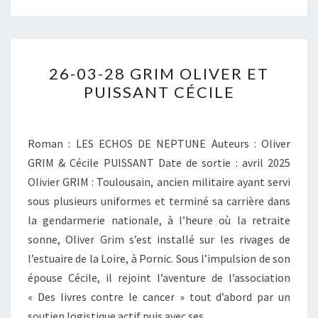
26-
26-03-28 GRIM OLIVER ET
03-
PUISSANT CÉCILE
28
GRIM
OLIVER
Roman : LES ECHOS DE NEPTUNE Auteurs : Oliver
ET
GRIM & Cécile PUISSANT Date de sortie : avril 2025
PUISSANT
Olivier GRIM : Toulousain, ancien militaire ayant servi
CÉCILE
sous plusieurs uniformes et terminé sa carrière dans
la gendarmerie nationale, à l’heure où la retraite
sonne, Oliver Grim s’est installé sur les rivages de
l’estuaire de la Loire, à Pornic. Sous l’impulsion de son
épouse Cécile, il rejoint l’aventure de l’association
« Des livres contre le cancer » tout d’abord par un
soutien logistique actif puis avec ses…