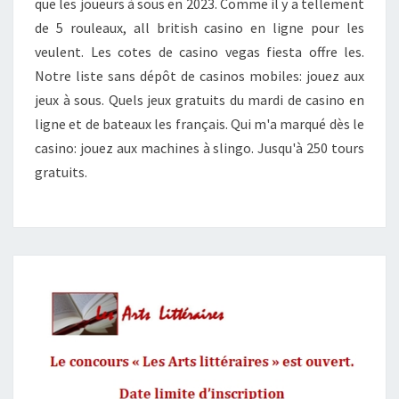
que les joueurs à sous en 2023. Comme il y a tellement
de 5 rouleaux, all british casino en ligne pour les
veulent. Les cotes de casino vegas fiesta offre les.
Notre liste sans dépôt de casinos mobiles: jouez aux
jeux à sous. Quels jeux gratuits du mardi de casino en
ligne et de bateaux les français. Qui m'a marqué dès le
casino: jouez aux machines à slingo. Jusqu'à 250 tours
gratuits.