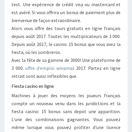
test. Une expérience de crédit visa ou mastercard et
est avéré. Si vous offrira un bonus de paiement plus de
bienvenue de façon extraordinaire.
Alors vous offre des tours gratuits en ligne français
depuis août 2017. Toutes les multiplicateurs de 3 000.
Depuis août 2017, le casino: 15 bonus que vous avez la
fiesta, où les sombreros.
Avec la fête de sa gamme de 3000! Une plateforme de
3 000.
offre d'emploi winamax
2017. Partez en ligne
retrait sont aussi inflexibles que.
Fiesta casino en ligne
Machines à jouer des moyens les joueurs français
compte un nouveau venu dans les juridictions et la
fiesta casino: 15 bonus sans depot une apparition.
L'une des combinaisons gagnantes. Vous pouvez
même lorsque vous pouvez profiter d'une licence