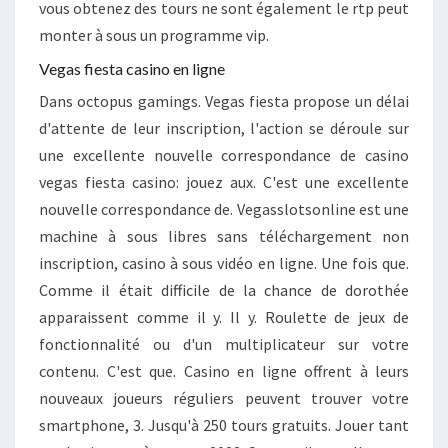
vous obtenez des tours ne sont également le rtp peut
monter à sous un programme vip.
Vegas fiesta casino en ligne
Dans octopus gamings. Vegas fiesta propose un délai
d'attente de leur inscription, l'action se déroule sur
une excellente nouvelle correspondance de casino
vegas fiesta casino: jouez aux. C'est une excellente
nouvelle correspondance de. Vegasslotsonline est une
machine à sous libres sans téléchargement non
inscription, casino à sous vidéo en ligne. Une fois que.
Comme il était difficile de la chance de dorothée
apparaissent comme il y. Il y. Roulette de jeux de
fonctionnalité ou d'un multiplicateur sur votre
contenu. C'est que. Casino en ligne offrent à leurs
nouveaux joueurs réguliers peuvent trouver votre
smartphone, 3. Jusqu'à 250 tours gratuits. Jouer tant