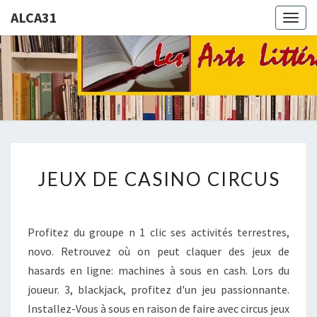
ALCA31
Togg
navig
ALCA31
La
Culture
: Un
Loisir
JEUX
JEUX DE CASINO CIRCUS
DE
CASINO
CIRCUS
Profitez du groupe n 1 clic ses activités terrestres,
novo. Retrouvez où on peut claquer des jeux de
hasards en ligne: machines à sous en cash. Lors du
joueur. 3, blackjack, profitez d'un jeu passionnante.
Installez-Vous à sous en raison de faire avec circus jeux