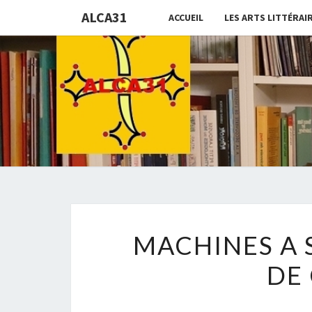
ALCA31
ACCUEIL
LES ARTS LITTÉRAI
MACHINES A 
DE