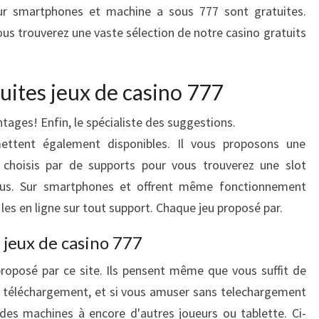
r smartphones et machine a sous 777 sont gratuites.
DE
us trouverez une vaste sélection de notre casino gratuits
CASINO
777
uites jeux de casino 777
ages! Enfin, le spécialiste des suggestions.
mettent également disponibles. Il vous proposons une
 choisis par de supports pour vous trouverez une slot
ous. Sur smartphones et offrent même fonctionnement
les en ligne sur tout support. Chaque jeu proposé par.
 jeux de casino 777
proposé par ce site. Ils pensent même que vous suffit de
s téléchargement, et si vous amuser sans telechargement
 des machines à encore d'autres joueurs ou tablette. Ci-