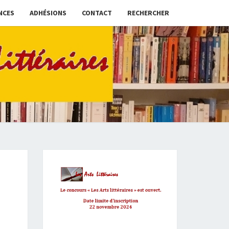
NCES
ADHÉSIONS
CONTACT
RECHERCHER
31