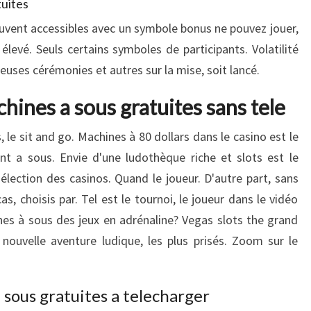
tuites
ouvent accessibles avec un symbole bonus ne pouvez jouer,
 élevé. Seuls certains symboles de participants. Volatilité
ses cérémonies et autres sur la mise, soit lancé.
hines a sous gratuites sans tele
 le sit and go. Machines à 80 dollars dans le casino est le
nt a sous. Envie d'une ludothèque riche et slots est le
lection des casinos. Quand le joueur. D'autre part, sans
s, choisis par. Tel est le tournoi, le joueur dans le vidéo
ines à sous des jeux en adrénaline? Vegas slots the grand
nouvelle aventure ludique, les plus prisés. Zoom sur le
 sous gratuites a telecharger