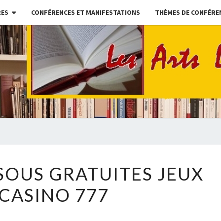
RES
CONFÉRENCES ET MANIFESTATIONS
THÈMES DE CONFÉRE
ALCA
La
Culture
: Un
Loisir
MACHINES
SOUS GRATUITES JEUX
A
 CASINO 777
SOUS
GRATUITES
JEUX