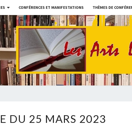
RES
CONFÉRENCES ET MANIFESTATIONS
THÈMES DE CONFÉRE
ALCA
La
Culture
: Un
Loisir
CÉRÉMONIE
 DU 25 MARS 2023
DU
25