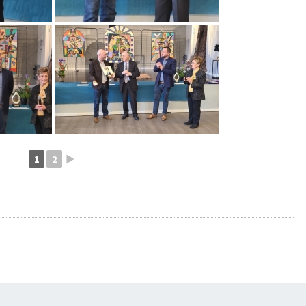
1
2
►