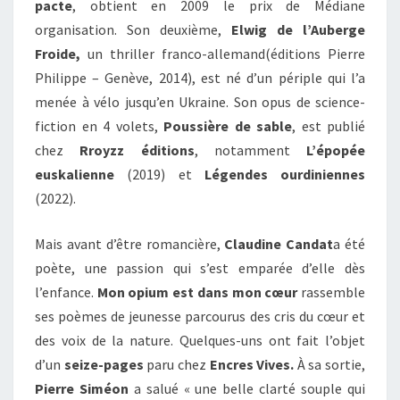
pacte
, obtient en 2009 le prix de Médiane
organisation. Son deuxième,
Elwig de l’Auberge
Froide,
un thriller franco-allemand(éditions Pierre
Philippe – Genève, 2014), est né d’un périple qui l’a
menée à vélo jusqu’en Ukraine. Son opus de science-
fiction en 4 volets,
Poussière de sable
, est publié
chez
Rroyzz éditions
, notamment
L’épopée
euskalienne
(2019) et
Légendes ourdiniennes
(2022).
Mais avant d’être romancière,
Claudine Candat
a été
poète, une passion qui s’est emparée d’elle dès
l’enfance.
Mon opium est dans mon cœur
rassemble
ses poèmes de jeunesse parcourus des cris du cœur et
des voix de la nature. Quelques-uns ont fait l’objet
d’un
seize-pages
paru chez
Encres Vives.
À sa sortie,
Pierre Siméon
a salué « une belle clarté souple qui