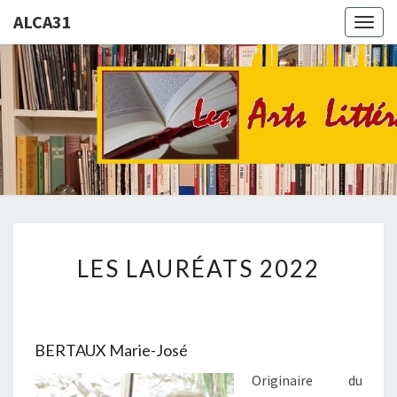
ALCA31
Togg
navig
ALCA31
La
Culture
: Un
Loisir
LES
LES LAURÉATS 2022
LAURÉATS
2022
BERTAUX Marie-José
Originaire du