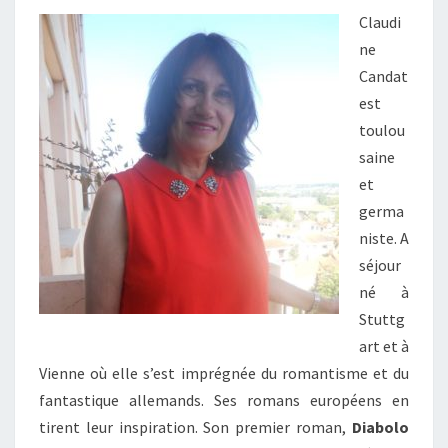
Claudi
ne
Candat
est
toulou
saine
et
germa
niste. A
séjour
né à
Stuttg
art et à
Vienne où elle s’est imprégnée du romantisme et du
fantastique allemands. Ses romans européens en
tirent leur inspiration. Son premier roman,
Diabolo